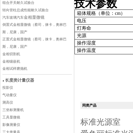
技术参数
组合开关耐久试验台
转向管柱总成性能耐久试验台
箱体规格（单位：cm）
金相显微镜
汽车玻璃
汽车
电压
倒置式金相显微镜（蔡司，徕卡，奥林巴
灯寿命
斯，尼康，国产
光源
正置式金相显微镜（蔡司，徕卡，奥林巴
操作湿度
斯，尼康，国产
操作温度
金相切割机
金相镶嵌机
金相试样磨抛机
长度类计量仪器
投影仪
气动量仪
测高仪
同类产品
三坐标测量机
工具显微镜
标准光源室
影像测量仪
三大类量具