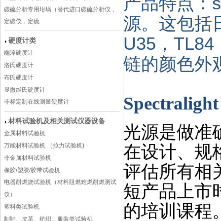
产品特点：sp
碳硫分析专用坩埚（替代进口碳硫分析仪，
源。这包括日
定碳仪，定硫
U35，TL
硬度计类
端淬硬度计
链的颜色外
洛氏硬度计
布氏硬度计
显微维氏硬度计
Spectral
非标定制在线测量硬度计
材料试验机及相关测试仪器设备
光源是做准确颜
金属材料试验机
在设计、规
万能材料试验机 （拉力试验机)
非金属材料试验机
评估所有相
橡胶/塑胶/胶带试验机
电器耐燃烧试验机（材料阻燃难燃耐燃测试
短产品上市
仪）
的培训课程
塑料类试验机
制鞋、皮革、纺织、服装类试验机