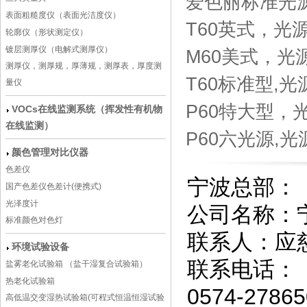
爱色丽标准光
表面粗糙度仪（表面光洁度仪）
T60英式，光源配
轮廓仪（形状测定仪）
镀层测厚仪（电解式测厚仪）
M60美式，光源配
测厚仪，测厚规，厚薄规，测厚表，厚度测
T60标准型,光源配
量仪
P60特大型，光源
VOCs在线监测系统（挥发性有机物
在线监测）
P60六光源,光源配
颜色管理对比仪器
色差仪
宁波总部：
国产色差仪色差计(便携式)
光泽度计
公司名称：
标准颜色对色灯
联系人：应
环境试验设备
联系电话：
盐雾老化试验箱 （盐干湿复合试验箱）
热老化试验箱
0574-27
高低温交变湿热试验箱(可程式恒温恒湿试验