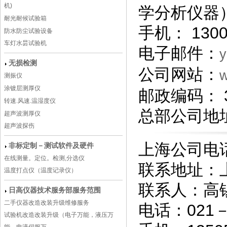
机)
学分析仪器）
耐光耐候试验箱
手机： 1300
防水防尘试验设备
车灯水昙试验机
电子邮件：
无损检测
公司网站：
测振仪
涂镀层测厚仪
邮政编码： 3
转速.风速.温湿度仪
总部公司地址
超声波测厚仪
超声波探伤
上海公司电
非标定制－测试软件及硬件
在线测量。定位。检测,分选仪
联系地址：
温度打点仪（温度记录仪）
联系人：高
日高仪器技术服务部服务范围
二手仪器改造改装升级维修服务
电话：021－5
试验机改造改装升级（电子万能，液压万