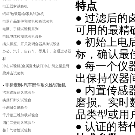
特点
电工器材试验机
纸箱/包装运输/家具试验机
● 过滤后
电器产品附件和整机检验试验机
可用的最精
电脑、手机试验机系列
电线电缆检测试验机设备
● 初始上
插头插座、开关及耦合器具测试设备
标，确认最
办公、汽车、自行车、婴儿车、交通运动器
材
● 每一个
冲击试验机(金属夏比缺口冲击,简之梁悬臂
梁冲击试验机
出保持仪器
非标定制-汽车部件耐久性试验机
● 内置传
汽车踏板耐久试验台
磨损。实时数
换挡杆耐久试验台
手刹耐久试验台
品类型或用
千斤顶三维加载试验台
● 认证的
四门二盖耐久试验台
整车气密性试验机