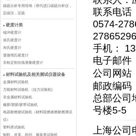
碳硫分析专用坩埚（替代进口碳硫分析仪，
联系电话
定碳仪，定硫
0574-2
硬度计类
端淬硬度计
27865
洛氏硬度计
手机： 130
布氏硬度计
显微维氏硬度计
电子邮件
非标定制在线测量硬度计
公司网站
材料试验机及相关测试仪器设备
金属材料试验机
邮政编码：
万能材料试验机 （拉力试验机)
总部公司
非金属材料试验机
橡胶/塑胶/胶带试验机
号楼5-5
电器耐燃烧试验机（材料阻燃难燃耐燃测试
仪）
上海公司
塑料类试验机
制鞋、皮革、纺织、服装类试验机