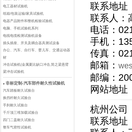
联系地址
电工器材试验机
纸箱/包装运输/家具试验机
联系人：
电器产品附件和整机检验试验机
电话：021
电脑、手机试验机系列
电线电缆检测试验机设备
手机：13
插头插座、开关及耦合器具测试设备
办公、汽车、自行车、婴儿车、交通运动器
传真：021
材
邮箱：
we
冲击试验机(金属夏比缺口冲击,简之梁悬臂
梁冲击试验机
邮编：200
非标定制-汽车部件耐久性试验机
网站地址
汽车踏板耐久试验台
换挡杆耐久试验台
手刹耐久试验台
杭州公司
千斤顶三维加载试验台
联系地址
四门二盖耐久试验台
整车气密性试验机