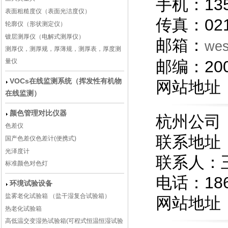
手机：13
表面粗糙度仪（表面光洁度仪）
传真：021
轮廓仪（形状测定仪）
镀层测厚仪（电解式测厚仪）
邮箱：
we
测厚仪，测厚规，厚薄规，测厚表，厚度测
量仪
邮编：200
VOCs在线监测系统（挥发性有机物
网站地址
在线监测）
颜色管理对比仪器
杭州公司
色差仪
联系地址
国产色差仪色差计(便携式)
光泽度计
联系人：
标准颜色对色灯
电话：186
环境试验设备
盐雾老化试验箱 （盐干湿复合试验箱）
网站地址
热老化试验箱
高低温交变湿热试验箱(可程式恒温恒湿试验