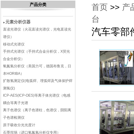
产品分类
首页
>>
产
台
元素分析仪器
汽车零部
直读光谱仪（火花直读光谱仪，光电直读光
谱仪）
移动式光谱仪
手持式光谱仪（手持式合金分析仪，X荧光
合金分析仪）
氧氮氢分析仪（美国力可，德国布鲁克，日
本HORIBA）
扩散氢测定仪(电弧焊、埋弧焊及气体保护焊
测氢仪)
ICP-AES(ICP-OES)等离子体光谱仪（电感
耦合等离子光谱
离子色谱仪（离子色谱柱，色谱仪，阴阳离
子色谱检测仪
原子吸收分光光度计
石墨坩埚（进口氧氮氢分析仪专用）