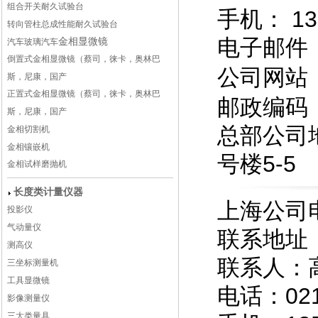
组合开关耐久试验台
手机： 130
转向管柱总成性能耐久试验台
电子邮件
金相显微镜
汽车玻璃
汽车
倒置式金相显微镜（蔡司，徕卡，奥林巴
公司网站
斯，尼康，国产
正置式金相显微镜（蔡司，徕卡，奥林巴
邮政编码：
斯，尼康，国产
总部公司
金相切割机
金相镶嵌机
号楼5-5
金相试样磨抛机
长度类计量仪器
上海公司
投影仪
气动量仪
联系地址
测高仪
联系人：
三坐标测量机
工具显微镜
电话：021
影像测量仪
三大类量具