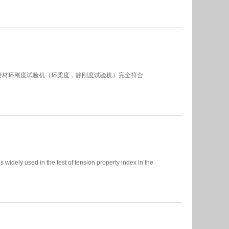
）
管材环刚度试验机（环柔度，静刚度试验机）完全符合
s widely used in the test of tension property index in the