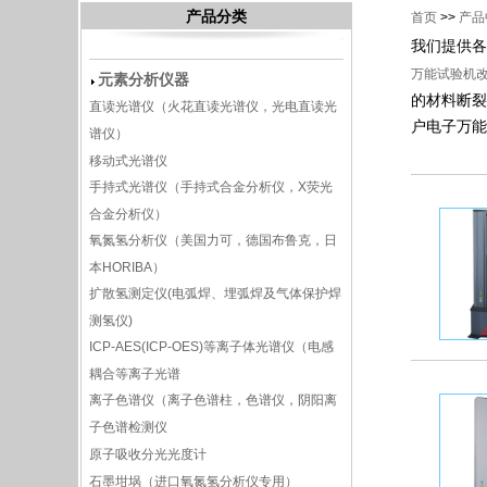
产品分类
首页
>>
产品
我们提供各
万能试验机
元素分析仪器
的材料断裂
直读光谱仪（火花直读光谱仪，光电直读光
户电子万能
谱仪）
移动式光谱仪
手持式光谱仪（手持式合金分析仪，X荧光
合金分析仪）
氧氮氢分析仪（美国力可，德国布鲁克，日
本HORIBA）
扩散氢测定仪(电弧焊、埋弧焊及气体保护焊
测氢仪)
ICP-AES(ICP-OES)等离子体光谱仪（电感
耦合等离子光谱
离子色谱仪（离子色谱柱，色谱仪，阴阳离
子色谱检测仪
原子吸收分光光度计
石墨坩埚（进口氧氮氢分析仪专用）