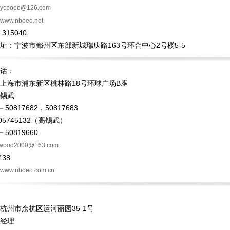
ycpoeo@126.com
www.nboeo.net
315040
址：宁波市鄞州区东部新城瑞庆路163号环合中心2号楼5-5
话：
上海市浦东新区桃林路18号环球广场B座
锡武
50817682，50817683
05745132（高锡武）
50819660
wood2000@163.com
438
www.nboeo.com.cn
杭州市余杭区运河丽园35-1号
经理