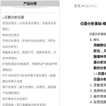
产品分类
首页
>>
技术中心
元素分析仪器
直读光谱仪（火花直读光谱仪，光电直读光
仪器分析基础-
谱仪）
仪器分析基
移动式光谱仪
绪论
手持式光谱仪（手持式合金分析仪，X荧光
用精密
合金分析仪）
析法，
氧氮氢分析仪（美国力可，德国布鲁克，日
随着科
本HORIBA）
器分析
扩散氢测定仪(电弧焊、埋弧焊及气体保护焊
新的分
测氢仪)
仪器
1.1
ICP-AES(ICP-OES)等离子体光谱仪（电感
仪器分
耦合等离子光谱
灵敏度
离子色谱仪（离子色谱柱，色谱仪，阴阳离
选择性
子色谱检测仪
操作简
原子吸收分光光度计
应用范
石墨坩埚（进口氧氮氢分析仪专用）