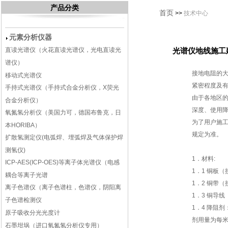
产品分类
首页
>>
技术中心
元素分析仪器
直读光谱仪（火花直读光谱仪，光电直读光
光谱仪地线施工
谱仪）
接地电阻的
移动式光谱仪
紧密程度及
手持式光谱仪（手持式合金分析仪，X荧光
由于各地区
合金分析仪）
深度、使用
氧氮氢分析仪（美国力可，德国布鲁克，日
为了用户施
本HORIBA）
规定为准。
扩散氢测定仪(电弧焊、埋弧焊及气体保护焊
测氢仪)
1．材料:
ICP-AES(ICP-OES)等离子体光谱仪（电感
1．1 铜板
耦合等离子光谱
1．2 铜带
离子色谱仪（离子色谱柱，色谱仪，阴阳离
1．3 铜导
子色谱检测仪
1．4 降阻
原子吸收分光光度计
剂用量为每米
石墨坩埚（进口氧氮氢分析仪专用）