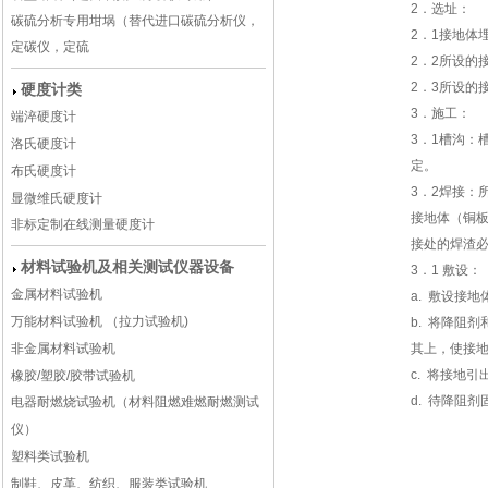
2．选址：
碳硫分析专用坩埚（替代进口碳硫分析仪，
2．1接地体
定碳仪，定硫
2．2所设的
2．3所设的
硬度计类
3．施工：
端淬硬度计
3．1槽沟：
洛氏硬度计
定。
布氏硬度计
3．2焊接：
显微维氏硬度计
接地体（铜
非标定制在线测量硬度计
接处的焊渣
材料试验机及相关测试仪器设备
3．1 敷设：
金属材料试验机
a. 敷设接
万能材料试验机 （拉力试验机)
b. 将降阻
非金属材料试验机
其上，使接地
c. 将接地
橡胶/塑胶/胶带试验机
d. 待降阻
电器耐燃烧试验机（材料阻燃难燃耐燃测试
仪）
塑料类试验机
制鞋、皮革、纺织、服装类试验机